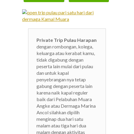
Private Trip Pulau Harapan
dengan rombongan, kolega,
keluarga atau kerabat kamu,
tidak digabung dengan
peserta lain mulai dari pulau
dan untuk kapal
penyebrangan nya tetap
gabung dengan peserta lain
karena naik kapal reguler
baik dari Pelabuhan Muara
Angke atau Dermaga Marina
Ancol silahkan dipilih
menginap dua hari satu
malam atau tiga hari dua
malam dengan aktivitas