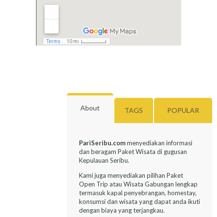
About
TAGS
POPULAR
PariSeribu.com
menyediakan informasi
dan beragam Paket Wisata di gugusan
Kepulauan Seribu.
Kami juga menyediakan pilihan Paket
Open Trip atau Wisata Gabungan lengkap
termasuk kapal penyebrangan, homestay,
konsumsi dan wisata yang dapat anda ikuti
dengan biaya yang terjangkau.