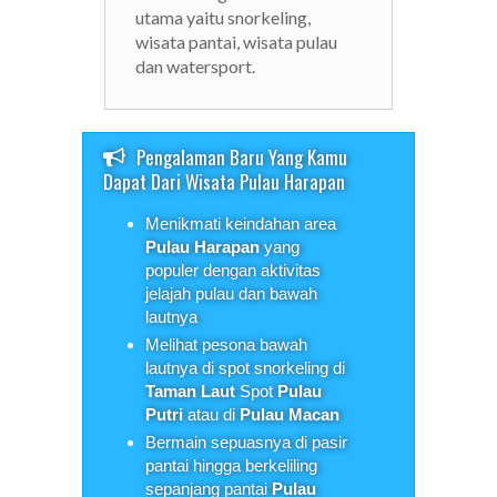
utama yaitu snorkeling,
wisata pantai, wisata pulau
dan watersport.
Pengalaman Baru Yang Kamu
Dapat Dari Wisata Pulau Harapan
Menikmati keindahan area
Pulau Harapan
yang
populer dengan aktivitas
jelajah pulau dan bawah
lautnya
Melihat pesona bawah
lautnya di spot snorkeling di
Taman Laut
Spot
Pulau
Putri
atau di
Pulau Macan
Bermain sepuasnya di pasir
pantai hingga berkeliling
sepanjang pantai
Pulau