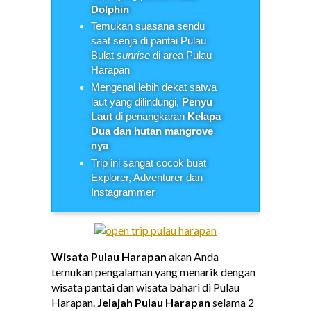
Dolphin
Temukan suasana sendu
saat senja di pantai Pulau
Bulat
sunrise
di area Pulau
Harapan
Mengenal lebih dekat satwa
laut yang dilindungi,
Penyu
Laut
di penangkaran
Kelapa
Dua dan hutan mangrove
nya
Trip ini sangat cocok buat
Explorer, Adventurer dan
Instagrammer
Wisata Pulau Harapan
akan Anda
temukan pengalaman yang menarik dengan
wisata pantai dan wisata bahari di Pulau
Harapan.
Jelajah Pulau Harapan
selama 2