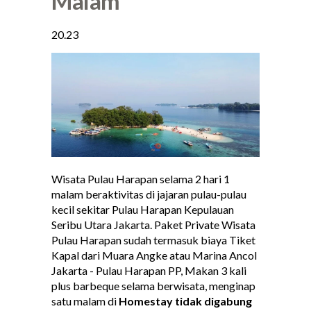
Malam
20.23
Wisata Pulau Harapan selama 2 hari 1
malam beraktivitas di jajaran pulau-pulau
kecil sekitar Pulau Harapan Kepulauan
Seribu Utara Jakarta. Paket Private Wisata
Pulau Harapan sudah termasuk biaya Tiket
Kapal dari Muara Angke atau Marina Ancol
Jakarta - Pulau Harapan PP, Makan 3 kali
plus barbeque selama berwisata, menginap
satu malam di
Homestay tidak digabung