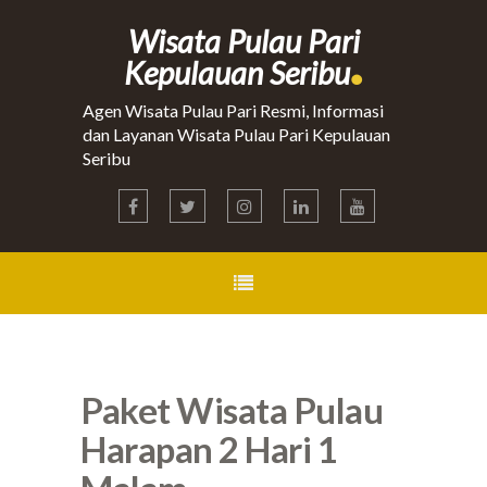
Wisata Pulau Pari
.
Kepulauan Seribu
Agen Wisata Pulau Pari Resmi, Informasi
dan Layanan Wisata Pulau Pari Kepulauan
Seribu
Paket Wisata Pulau
Harapan 2 Hari 1