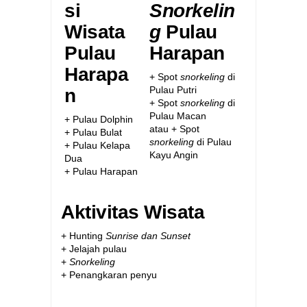
Si
Snorkelin
Wisata
G
Pulau
Pulau
Harapan
Harapa
+ Spot
snorkeling
di
Pulau Putri
N
+ Spot
snorkeling
di
Pulau Macan
+ Pulau Dolphin
atau + Spot
+ Pulau Bulat
snorkeling
di Pulau
+ Pulau Kelapa
Kayu Angin
Dua
+ Pulau Harapan
Aktivitas Wisata
+ Hunting
Sunrise dan Sunset
+ Jelajah pulau
+
Snorkeling
+ Penangkaran penyu