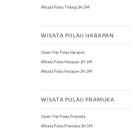
Wisata Pulau Tidung 3H 2M
WISATA PULAU HARAPAN
Open Trip Pulau Harapan
Wisata Pulau Harapan 2H 1M
Wisata Pulau Harapan 3H 2M
WISATA PULAU PRAMUKA
Open Trip Pulau Pramuka
Wisata Pulau Pramuka 2H 1M