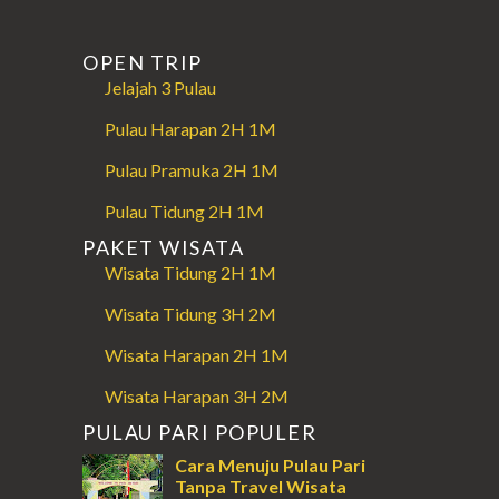
OPEN TRIP
Jelajah 3 Pulau
Pulau Harapan 2H 1M
Pulau Pramuka 2H 1M
Pulau Tidung 2H 1M
PAKET WISATA
Wisata Tidung 2H 1M
Wisata Tidung 3H 2M
Wisata Harapan 2H 1M
Wisata Harapan 3H 2M
PULAU PARI POPULER
Cara Menuju Pulau Pari
Tanpa Travel Wisata